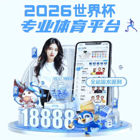
立即注册
首页
体育新闻
全部
最新
热门
推荐